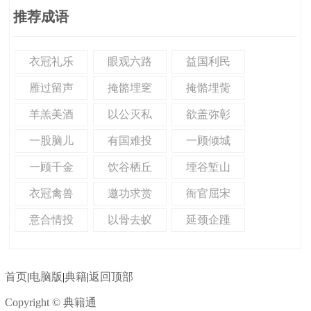
推荐成语
衣冠礼乐
眼观六路
益国利民
雁过留声
掩骼埋窆
掩骼埋胔
羊羔美酒
以公灭私
欲盖弥彰
一股脑儿
有国难投
一顾倾城
一顾千金
饮谷栖丘
堙谷堑山
衣冠禽兽
邀功求赏
衙官屈宋
意合情投
以骨去蚁
延颈企踵
首页
|
电脑版
|
典籍
|
返回顶部
Copyright © 典籍通