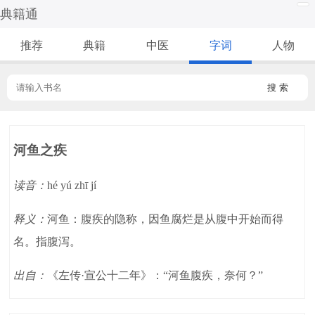
典籍通
推荐
典籍
中医
字词
人物
搜 索
河鱼之疾
读音：
hé yú zhī jí
释义：
河鱼：腹疾的隐称，因鱼腐烂是从腹中开始而得
名。指腹泻。
出自：
《左传·宣公十二年》：“河鱼腹疾，奈何？”