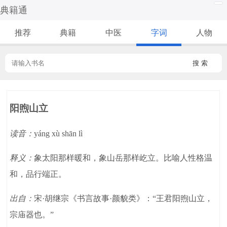
典籍通
推荐
典籍
中医
字词
人物
搜 索
阳煦山立
读音：
yáng xù shān lì
释义：
象太阳那样暖和，象山岳那样屹立。比喻人性格温
和，品行端正。
出自：
宋·胡继宗《书言故事·颜貌类》：“王君阳煦山立，
宗庙器也。”