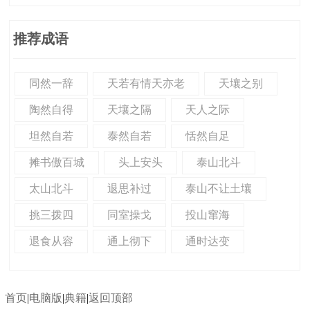
推荐成语
同然一辞
天若有情天亦老
天壤之别
陶然自得
天壤之隔
天人之际
坦然自若
泰然自若
恬然自足
摊书傲百城
头上安头
泰山北斗
太山北斗
退思补过
泰山不让土壤
挑三拨四
同室操戈
投山窜海
退食从容
通上彻下
通时达变
首页
|
电脑版
|
典籍
|
返回顶部