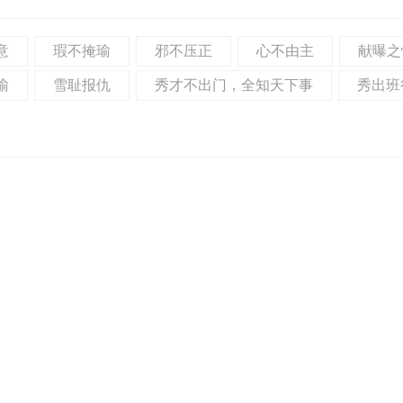
意
瑕不掩瑜
邪不压正
心不由主
献曝之
瑜
雪耻报仇
秀才不出门，全知天下事
秀出班