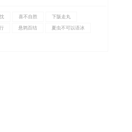
忱
喜不自胜
下阪走丸
行
悬鹑百结
夏虫不可以语冰