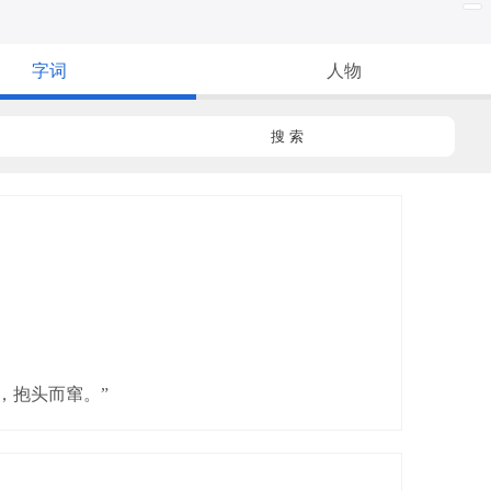
字词
人物
搜 索
，抱头而窜。”