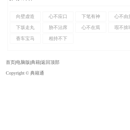
向壁虚造
心不应口
下笔有神
心不由
下坂走丸
胁不沾席
心不在焉
瑕不揜
香车宝马
相持不下
首页
|
电脑版
|
典籍
|
返回顶部
Copyright © 典籍通