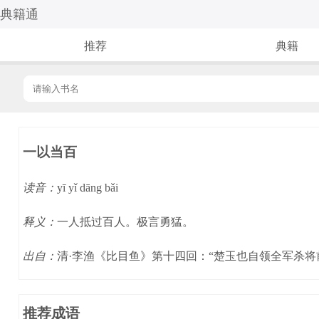
典籍通
推荐
典籍
一以当百
读音：
yī yǐ dāng bǎi
释义：
一人抵过百人。极言勇猛。
出自：
清·李渔《比目鱼》第十四回：“楚玉也自领全军杀
推荐成语