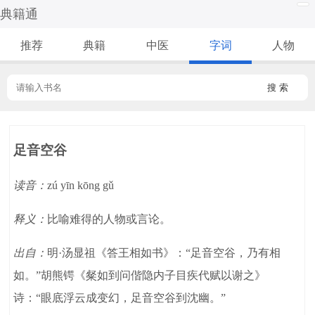
典籍通
推荐
典籍
中医
字词
人物
搜 索
足音空谷
读音：
zú yīn kōng gǔ
释义：
比喻难得的人物或言论。
出自：
明·汤显祖《答王相如书》：“足音空谷，乃有相
如。”胡熊锷《粲如到问偕隐内子目疾代赋以谢之》
诗：“眼底浮云成变幻，足音空谷到沈幽。”