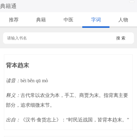
典籍通
推荐
典籍
中医
字词
人物
搜 索
背本趋末
读音：
bèi běn qū mò
释义：
古代常以农业为本，手工、商贾为末。指背离主要
部分，追求细微末节。
出自：
《汉书·食货志上》：“时民近战国，皆背本趋末。”