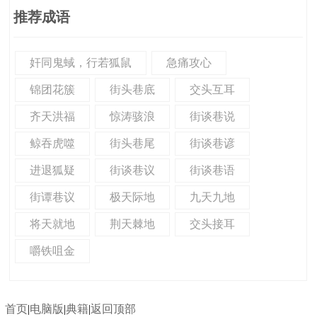
推荐成语
奸同鬼蜮，行若狐鼠
急痛攻心
锦团花簇
街头巷底
交头互耳
齐天洪福
惊涛骇浪
街谈巷说
鲸吞虎噬
街头巷尾
街谈巷谚
进退狐疑
街谈巷议
街谈巷语
街谭巷议
极天际地
九天九地
将天就地
荆天棘地
交头接耳
嚼铁咀金
首页
|
电脑版
|
典籍
|
返回顶部