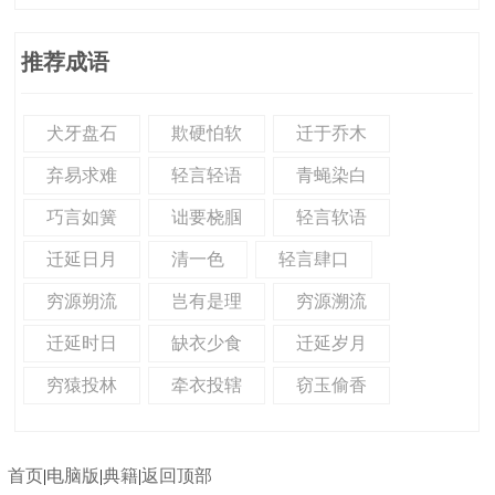
推荐成语
犬牙盘石
欺硬怕软
迁于乔木
弃易求难
轻言轻语
青蝇染白
巧言如簧
诎要桡腘
轻言软语
迁延日月
清一色
轻言肆口
穷源朔流
岂有是理
穷源溯流
迁延时日
缺衣少食
迁延岁月
穷猿投林
牵衣投辖
窃玉偷香
首页
|
电脑版
|
典籍
|
返回顶部