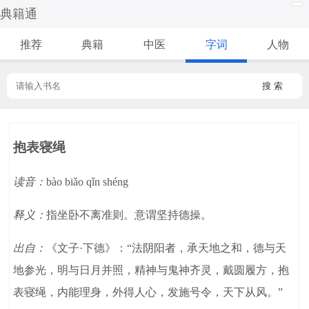
典籍通
推荐
典籍
中医
字词
人物
搜 索
抱表寝绳
读音：
bào biǎo qǐn shéng
释义：
指坐卧不离准则。意谓坚持德操。
出自：
《文子·下德》：“法阴阳者，承天地之和，德与天
地参光，明与日月并照，精神与鬼神齐灵，戴圆履方，抱
表寝绳，内能理身，外得人心，发施号令，天下从风。”