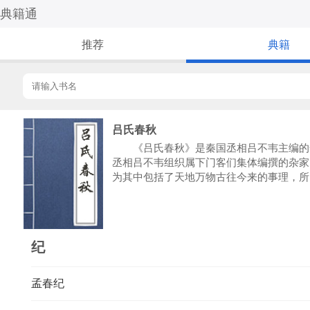
典籍通
推荐
典籍
吕氏春秋
《吕氏春秋》是秦国丞相吕不韦主编的一部
丞相吕不韦组织属下门客们集体编撰的杂家
为其中包括了天地万物古往今来的事理，所
纪
孟春纪