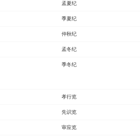
孟夏纪
季夏纪
仲秋纪
孟冬纪
季冬纪
孝行览
先识览
审应览