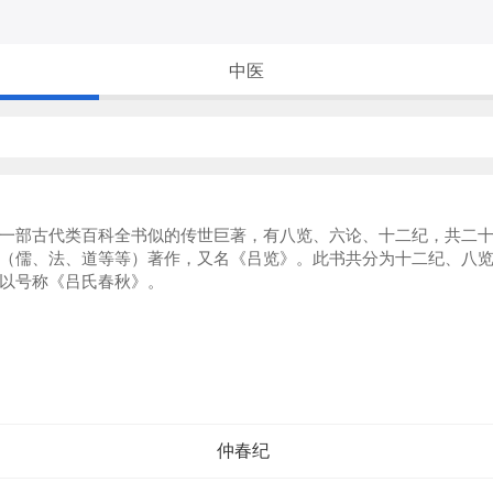
中医
古代类百科全书似的传世巨著，有八览、六论、十二纪，共二十多万
（儒、法、道等等）著作，又名《吕览》。此书共分为十二纪、八
以号称《吕氏春秋》。
仲春纪