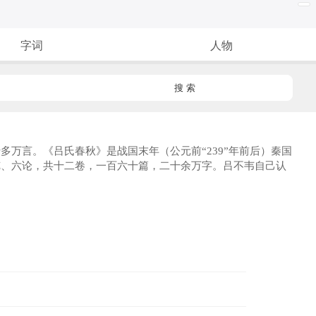
字词
人物
搜 索
言。《吕氏春秋》是战国末年（公元前“239”年前后）秦国
览、六论，共十二卷，一百六十篇，二十余万字。吕不韦自己认