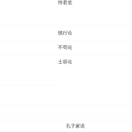
恃君览
慎行论
不苟论
士容论
孔子家语