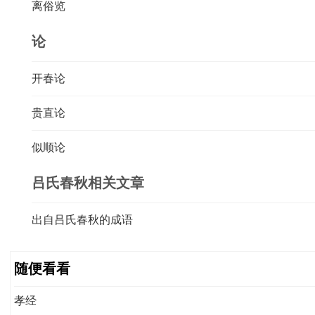
离俗览
论
开春论
贵直论
似顺论
吕氏春秋相关文章
出自吕氏春秋的成语
随便看看
孝经