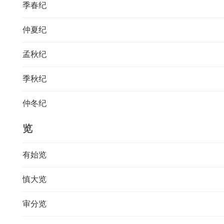
季春纪
仲夏纪
孟秋纪
季秋纪
仲冬纪
览
有始览
慎大览
审分览