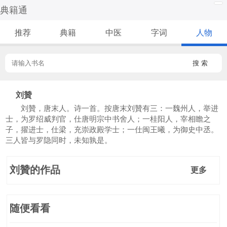
典籍通
推荐
典籍
中医
字词
人物
搜 索
刘贊
刘贊，唐末人。诗一首。按唐末刘贊有三：一魏州人，举进
士，为罗绍威判官，仕唐明宗中书舍人；一桂阳人，宰相瞻之
子，擢进士，仕梁，充崇政殿学士；一仕闽王曦，为御史中丞。
三人皆与罗隐同时，未知孰是。
刘贊的作品
更多
随便看看