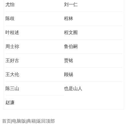
尤怡
刘一仁
陈歧
程林
叶桂述
程文囿
周士祢
鲁伯嗣
王好古
贾铭
王大伦
顾锡
陈三山
也是山人
赵濂
首页
|
电脑版
|
典籍
|
返回顶部