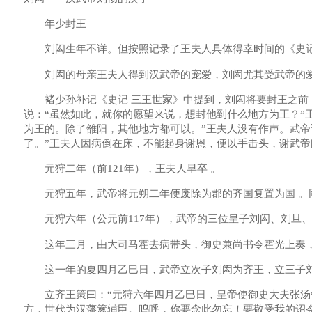
年少封王
刘闳生年不详。但按照记录了王夫人具体得幸时间的《史记 
刘闳的母亲王夫人得到汉武帝的宠爱，刘闳尤其受武帝的爱
褚少孙补记《史记 三王世家》中提到，刘闳将要封王之前，
说：“虽然如此，就你的愿望来说，想封他到什么地方为王？”
为王的。除了雒阳，其他地方都可以。”王夫人没有作声。武
了。”王夫人因病倒在床，不能起身谢恩，便以手击头，谢武帝曰
元狩二年（前121年），王夫人早卒 。
元狩五年，武帝将元朔二年便废除为郡的齐国复置为国 。同
元狩六年（公元前117年），武帝的三位皇子刘闳、刘旦、
这年三月，由大司马霍去病带头，御史兼尚书令霍光上奏，众
这一年的夏四月乙巳日，武帝立次子刘闳为齐王，立三子刘
立齐王策曰：“元狩六年四月乙巳日，皇帝使御史大夫张汤告
方，世代为汉藩篱辅臣。呜呼，你要念此勿忘！要敬受我的诏