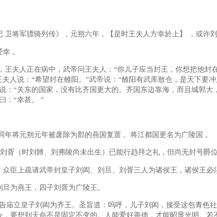
卫将军骠骑列传》，元朔六年，【是时王夫人方幸於上】 ，或许刘闳
幸 。
王夫人正在病中，武帝问王夫人：“你儿子应当封王，你想把他封在哪
王夫人说：“希望封在雒阳。”武帝说：“雒阳有武库敖仓，是天下要
帝说：“关东的国家，没有比齐国更大的。齐国东边靠海，而且城郭大
：“幸甚。 ”
年将元朔元年被废除为郡的燕国复置 。将江都国更名为广陵国 。
刘胥（时刘髆、刘弗陵尚未出生）已能行趋拜之礼，但尚无封号爵位
臣上疏请武帝封皇子刘闳、刘旦、刘胥三人为诸侯王，诸侯王必须“
旦为燕王，四子刘胥为广陵王。
庙立皇子刘闳为齐王。圣旨道：呜呼，儿子刘闳，接受这包青色社
令，要想到天命不是固定不变的。人能爱好善德，才能昭显光明。若