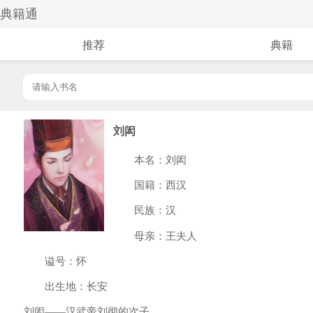
典籍通
推荐
典籍
刘闳
本名：刘闳
国籍：西汉
民族：汉
母亲：王夫人
谥号：怀
出生地：长安
刘闳——汉武帝刘彻的次子