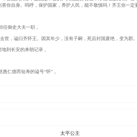
害你自身。呜呼，保护国家，养护人民，能不敬慎吗！齐王你一定要
任御史大夫一职 。
去世，谥曰齐怀王。因其年少，没有子嗣，死后封国废绝，变为郡。
地到长安的来朝记录 。
惠仁德而短寿的谥号“怀” 。
太平公主