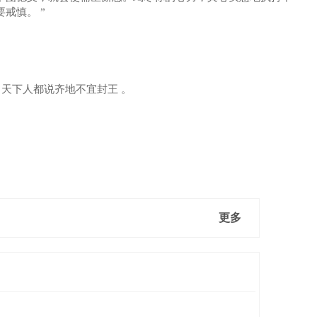
戒慎。 ”
天下人都说齐地不宜封王 。
更多