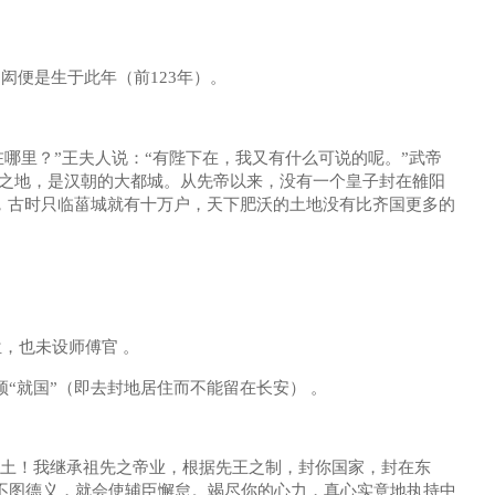
便是生于此年（前123年）。
里？”王夫人说：“有陛下在，我又有什么可说的呢。”武帝
冲之地，是汉朝的大都城。从先帝以来，没有一个皇子封在雒阳
，古时只临菑城就有十万户，天下肥沃的土地没有比齐国更多的
，也未设师傅官 。
就国”（即去封地居住而不能留在长安） 。
土！我继承祖先之帝业，根据先王之制，封你国家，封在东
不图德义，就会使辅臣懈怠。竭尽你的心力，真心实意地执持中