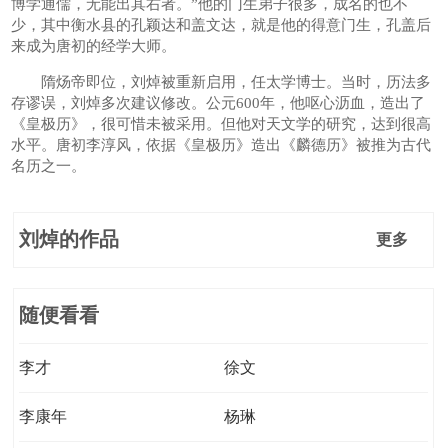
博学通儒，无能出其右者。”他的门生弟子很多，成名的也不
少，其中衡水县的孔颖达和盖文达，就是他的得意门生，孔盖后
来成为唐初的经学大师。
隋炀帝即位，刘焯被重新启用，任太学博士。当时，历法多
存谬误，刘焯多次建议修改。公元600年，他呕心沥血，造出了
《皇极历》，很可惜未被采用。但他对天文学的研究，达到很高
水平。唐初李淳风，依据《皇极历》造出《麟德历》被推为古代
名历之一。
刘焯的作品
更多
随便看看
李才
徐文
李康年
杨琳