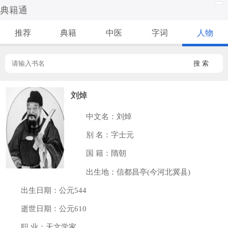
典籍通
推荐
典籍
中医
字词
人物
搜 索
刘焯
中文名：刘焯
别 名：字士元
国 籍：隋朝
出生地：信都昌亭(今河北冀县)
出生日期：公元544
逝世日期：公元610
职 业：天文学家