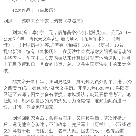
代表作品：《皇极厉》
刘焯——隋朝天文学家，编著《皇极历》
刘焯(音：卓) 字士元，信都昌亭(今河北冀县)人。公元544～
公元610年。隋代天文学家。着力研习《九章算术》、《周
髀》、《七曜历书》等;还著有《稽极》10卷，《历书》10卷。
提出新法，编有《皇极历》，在历法中首次考虑太阳视差运动的
不均匀性，创立用三次差内插法来计算日月视差运动速度，推算
出五星位置和日、月食的起运时刻。这是中国历法史上的重大突
破。
隋文帝开皇初年，州剌史赵炬，拜刘焯为员外将军。进京(今
之西安市)后，参修国史及天文律历。开皇六年(586年)，洛阳石
经运至京师，因文字多有磨损，难以辨认，朝廷召群儒考证。论
证期间，刘焯以自己的真知灼见，力挫诸儒，谁知由此而遭忌
恨、诽谤、竟被免职回家。
刘焯回到家乡后，曾再被召用，又再被罢黜，两次挫折之
后，遂使他专心著述，不问政事。先后写出《历书》、《五经述
义》等若干卷，传播开业，名声大振。据史书载：“名儒后进，