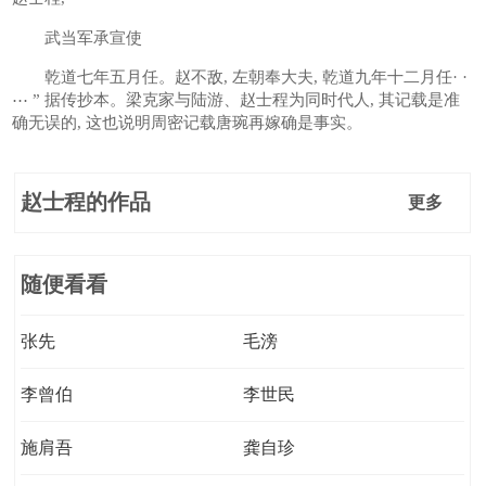
武当军承宣使
乾道七年五月任。赵不敌, 左朝奉大夫, 乾道九年十二月任· ·
⋯ ” 据传抄本。梁克家与陆游、赵士程为同时代人, 其记载是准
确无误的, 这也说明周密记载唐琬再嫁确是事实。
赵士程的作品
更多
随便看看
张先
毛滂
李曾伯
李世民
施肩吾
龚自珍