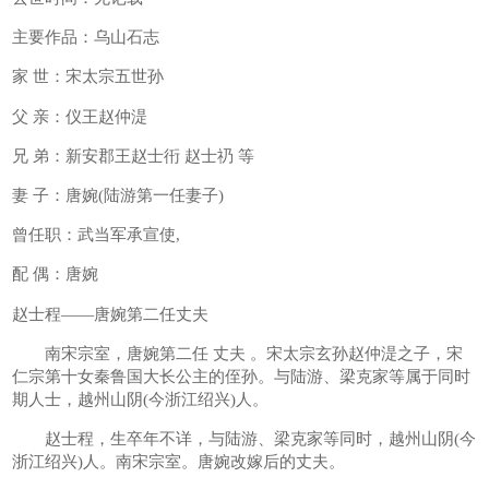
主要作品：乌山石志
家 世：宋太宗五世孙
父 亲：仪王赵仲湜
兄 弟：新安郡王赵士衎 赵士礽 等
妻 子：唐婉(陆游第一任妻子)
曾任职：武当军承宣使,
配 偶：唐婉
赵士程——唐婉第二任丈夫
南宋宗室，唐婉第二任 丈夫 。宋太宗玄孙赵仲湜之子，宋
仁宗第十女秦鲁国大长公主的侄孙。与陆游、梁克家等属于同时
期人士，越州山阴(今浙江绍兴)人。
赵士程，生卒年不详，与陆游、梁克家等同时，越州山阴(今
浙江绍兴)人。南宋宗室。唐婉改嫁后的丈夫。