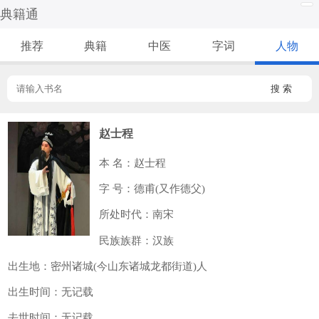
典籍通
推荐
典籍
中医
字词
人物
搜 索
赵士程
本 名：赵士程
字 号：德甫(又作德父)
所处时代：南宋
民族族群：汉族
出生地：密州诸城(今山东诸城龙都街道)人
出生时间：无记载
去世时间：无记载