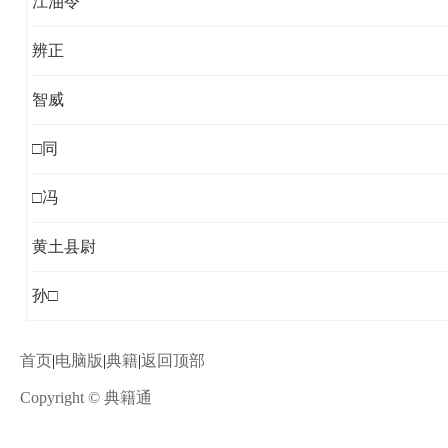
江油令
辨正
智威
□同
□冯
黄土县尉
孙□
首页
|
电脑版
|
典籍
|
返回顶部
Copyright © 典籍通