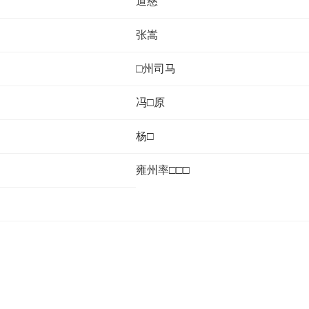
道慈
张嵩
□州司马
冯□原
杨□
雍州率□□□