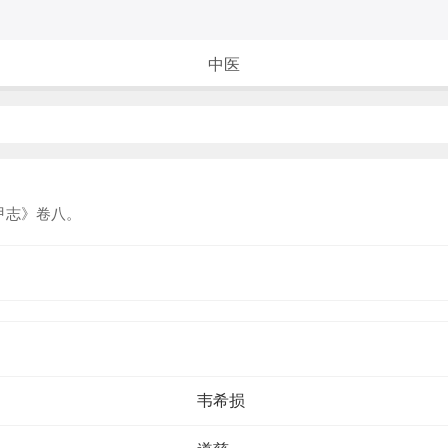
中医
甲志》卷八。
韦希损