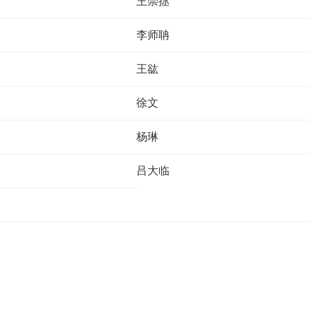
王崇拯
李师聃
王谹
徐文
杨琳
吕大临