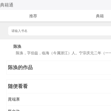
典籍通
推荐
典籍
陈涣
陈涣，字伯益，临海（今属浙江）人。宁宗庆元二年（一一
陈涣的作品
随便看看
晁端禀