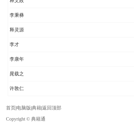
释文政
李秉彝
释灵源
李才
李康年
晁载之
许敦仁
首页
|
电脑版
|
典籍
|
返回顶部
Copyright © 典籍通