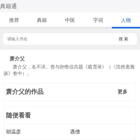
典籍通
推荐
典籍
中医
字词
人物
搜 索
萧介父
萧介父，名不详。曾与孙惟信共题《载雪录》（《浩然斋雅
谈》卷中）。
萧介父的作品
更多
随便看看
胡温彦
遇僧