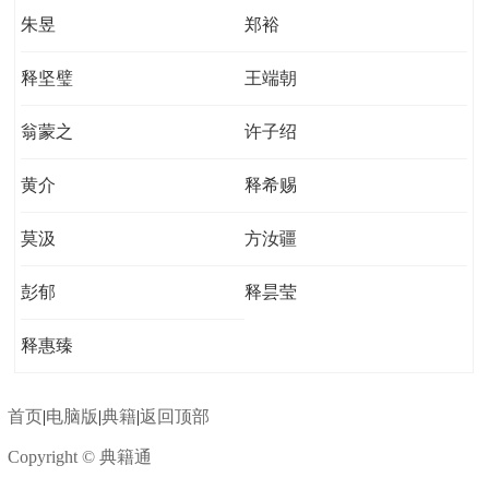
朱昱
郑裕
释坚璧
王端朝
翁蒙之
许子绍
黄介
释希赐
莫汲
方汝疆
彭郁
释昙莹
释惠臻
首页
|
电脑版
|
典籍
|
返回顶部
Copyright © 典籍通