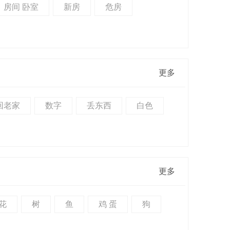
房间 卧室
新房
危房
更多
回老家
数字
丢东西
白色
更多
花
树
鱼
鸡 蛋
狗