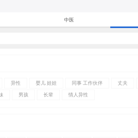
中医
异性
婴儿 娃娃
同事 工作伙伴
丈夫
妹
男孩
长辈
情人异性