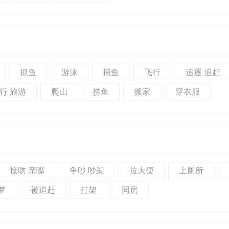
抓鱼
游泳
捕鱼
飞行
追逐 追赶
行 旅游
爬山
捞鱼
搬家
穿衣服
接吻 亲嘴
争吵 吵架
拉大便
上厕所
梦
被追赶
打架
同房