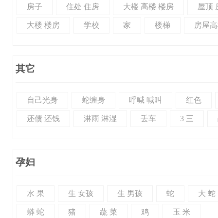
房子
住处 住房
大楼 高楼 楼房
屋顶 
大楼 楼房
学校
家
楼梯
房屋高
其它
自己光身
蛇缠身
呼喊 喊叫
红色
还债 还钱
淋雨 淋湿
丢车
3 三
孕妇
水 果
生 女孩
生 男孩
蛇
大 蛇
蟒 蛇
猪
蔬 菜
鸡
玉 米