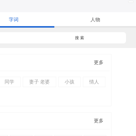
字词
人物
搜 索
更多
同学
妻子 老婆
小孩
情人
更多