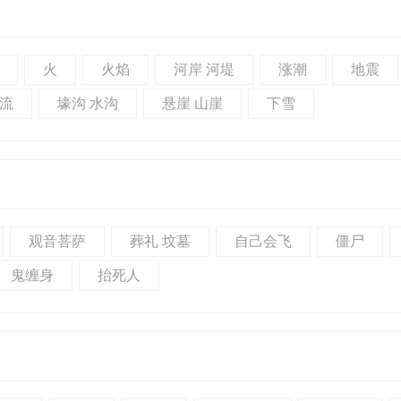
火
火焰
河岸 河堤
涨潮
地震
流
壕沟 水沟
悬崖 山崖
下雪
观音菩萨
葬礼 坟墓
自己会飞
僵尸
鬼缠身
抬死人