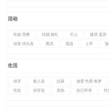
活动
吃饭 用餐
结婚 婚礼
打人
建房 盖房
掉发 掉头发
爬高
逃脱
上学
旅
生活
掉牙
被人追
拉屎
做爱 性爱 春梦
性欲
掉牙齿
亲热
自己怀孕
性