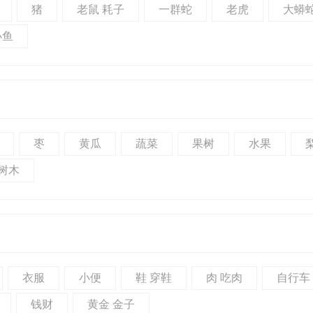
猪
老鼠 耗子
一群蛇
老虎
大蟒
小鱼
枣
黄瓜
蔬菜
果树
水果
树木
衣服
小便
鞋 穿鞋
肉 吃肉
自行车
钱财
黄金 金子