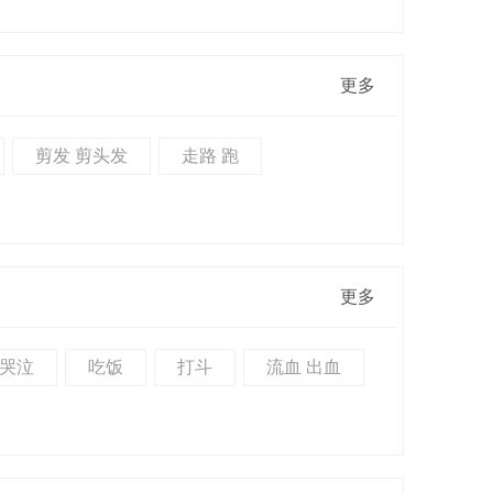
更多
剪发 剪头发
走路 跑
更多
哭泣
吃饭
打斗
流血 出血