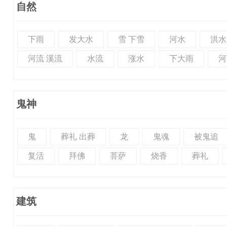
自然
下雨
发大水
雪 下雪
河水
洪水
河流 溪流
水流
涨水
下大雨
河
鬼神
鬼
葬礼 出葬
龙
鬼魂
被鬼追
复活
拜佛
菩萨
烧香
葬礼
建筑