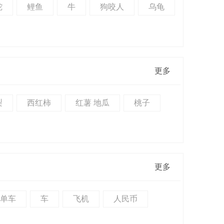
蛇
鲤鱼
牛
狗咬人
乌龟
更多
梨
西红柿
红薯 地瓜
桃子
更多
 单车
车
飞机
人民币