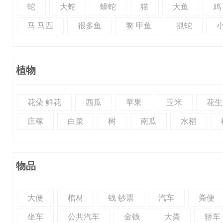
蛇
大蛇
蟒蛇
猫
大鱼
鸡
马 马匹
很多鱼
鳖 甲鱼
抓蛇
植物
花朵 鲜花
西瓜
苹果
玉米
花生
庄稼
白菜
树
南瓜
水稻
物品
大便
棺材
钱 钞票
汽车
粪便
坐车
公共汽车
金钱
大粪
轿车