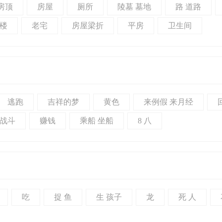
房顶
房屋
厕所
陵墓 墓地
路 道路
楼
老宅
房屋梁折
平房
卫生间
逃跑
吉祥的梦
黄色
来例假 来月经
战斗
赚钱
乘船 坐船
8 八
吃
捉 鱼
生 孩子
龙
死 人