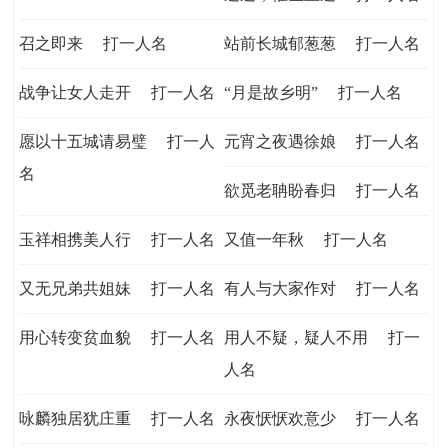
召之即来
打一人名
站前长城郁葱葱
打一人名
战争让女人走开
打一人名
“月是故乡明”
打一人名
愿以十五城请易璧
打一人
元宵之夜遇徐娘
打一人名
名
欲觅老聃盼春归
打一人名
玉祥相携美人行
打一人名
又值一年秋
打一人名
又无兄弟共姐妹
打一人名
有人与大家作对
打一人名
用心转变贫血貌
打一人名
用人不疑，疑人不用
打一
人名
咏麟独居犹庄重
打一人名
永夜恹恹欢意少
打一人名