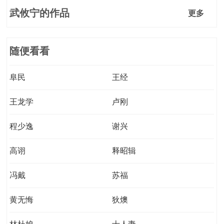
武攸宁的作品
更多
随便看看
阜民
王经
王龙学
卢刚
程少逸
谢兴
高诩
释昭辑
冯戴
苏福
黄无悔
狄燠