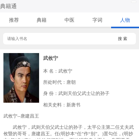
典籍通
推荐
典籍
中医
字词
人物
搜 索
武攸宁
本 名：武攸宁
所处时代：唐朝
身 份：武则天伯父武士让的孙子
相关史料：新唐书
武攸宁--唐建昌王
武攸宁，武则天伯父武士让的孙子，太平公主第二任丈夫武
攸暨的哥哥，唐建昌王。任(明抄本“任”作“别”。)置勾任，(明抄