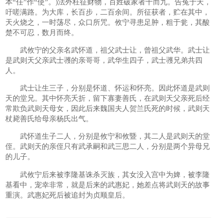
本“任”作“使”。)法外枉征财物，百姓破家者十而九。告冤于天，
吁嗟满路。为大库，长百步，二百余间。所征获者，贮在其中，
天火烧之，一时荡尽，众口所咒。攸宁寻患足肿，粗于瓮，其酸
楚不可忍，数月而终。
武攸宁的父亲名武怀道，祖父武士让，曾祖父武华。武士让
是武则天父亲武士彟的亲哥哥，武华生四子，武士彟兄弟共四
人。
武士让生三子，分别是怀道、怀运和怀亮。因此怀道是武则
天的堂兄。其中怀亮夭折，留下寡妻善氏，在武则天父亲死后经
常欺负武则天母女，因此后来魏国夫人贺兰氏死的时候，武则天
杖毙善氏给母亲杨氏出气。
武怀道生子二人，分别是攸宁和攸暨，其二人是武则天的堂
侄。武则天的亲侄只有武承嗣和武三思二人，分别是两个异母兄
的儿子。
武攸宁后来被李隆基诛杀灭族，其女没入宫中为婢，被李隆
基看中，宠幸非常，就是后来的武惠妃，她差点将武则天的故事
重演。武惠妃死后被追封为贞顺皇后。