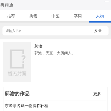
典籍通
推荐
典籍
中医
字词
人物
搜 索
郭澹
郭澹，天宝、大历间人。
郭澹的作品
更多
东峰亭各赋一物得临轩桂