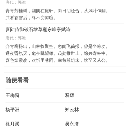
唐代：
郭澹
青青芳桂树，幽阴在庭轩。向日阴还合，从风叶乍翻。
共看霜雪后，终不变凉暄。
喜陆侍御破石埭草寇东峰亭赋诗
唐代：
郭澹
介胄鹰扬出，山林蚁聚空。忽闻飞简报，曾是坐筹功。
迥夜昏氛灭，危亭眺望雄。茂勋推世上，馀兴寄杯中。
喜色烟霞改，欢忻里巷同。幸兹尊俎末，饮至又从公。
随便看看
王梅窗
释辉
杨平洲
郑云林
徐月溪
吴永济