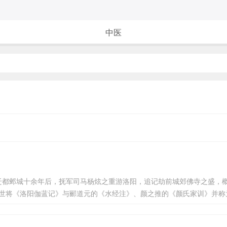
中医
邺城十余年后，抚军司马杨炫之重游洛阳，追记劫前城郊佛寺之盛，概
后世将《洛阳伽蓝记》与郦道元的《水经注》、颜之推的《颜氏家训》并