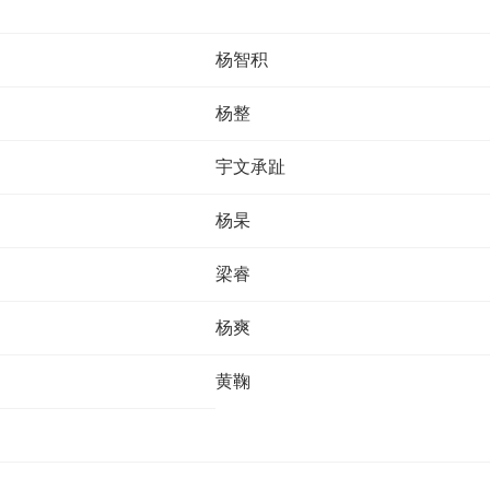
杨智积
杨整
宇文承趾
杨杲
梁睿
杨爽
黄鞠