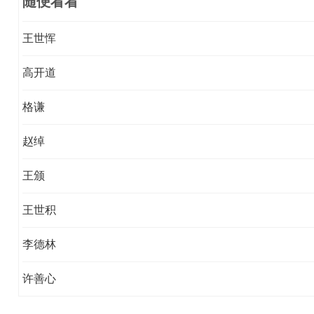
随便看看
王世恽
高开道
格谦
赵绰
王颁
王世积
李德林
许善心