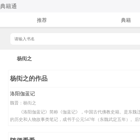
典籍通
推荐
典籍
杨衒之
杨衒之的作品
洛阳伽蓝记
魏晋：
杨衒之
《洛阳伽蓝记》简称《伽蓝记》，中国古代佛教史籍。是东魏迁都
的历史和人物故事类笔记，成书于公元547年（东魏武定五年）。