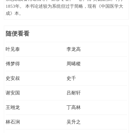
1853年。 本书论述较为系统但过于简略，现有《中国医学大
成》本。
随便看看
叶见泰
李龙高
傅梦得
周晞稷
史安叔
史千
谢安国
吕耐轩
王翊龙
丁高林
林石涧
吴升之