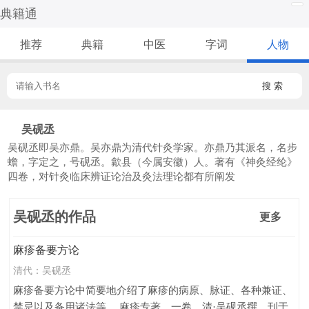
典籍通
推荐
典籍
中医
字词
人物
搜 索
吴砚丞
吴砚丞即吴亦鼎。吴亦鼎为清代针灸学家。亦鼎乃其派名，名步
蟾，字定之，号砚丞。歙县（今属安徽）人。著有《神灸经纶》
四卷，对针灸临床辨证论治及灸法理论都有所阐发
吴砚丞的作品
更多
麻疹备要方论
清代：
吴砚丞
麻疹备要方论中简要地介绍了麻疹的病原、脉证、各种兼证、
禁忌以及备用诸法等。 麻疹专著。一卷。清·吴砚丞撰。刊于