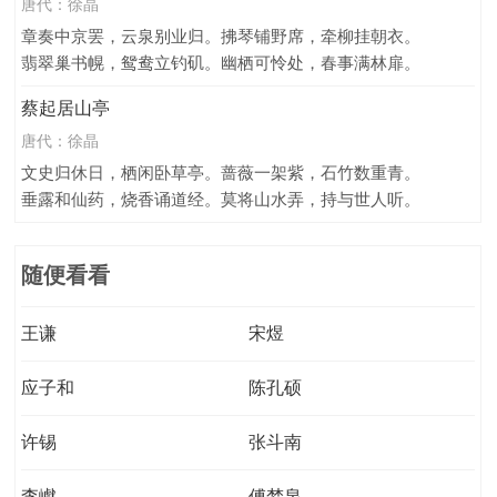
唐代：
徐晶
章奏中京罢，云泉别业归。拂琴铺野席，牵柳挂朝衣。
翡翠巢书幌，鸳鸯立钓矶。幽栖可怜处，春事满林扉。
蔡起居山亭
唐代：
徐晶
文史归休日，栖闲卧草亭。蔷薇一架紫，石竹数重青。
垂露和仙药，烧香诵道经。莫将山水弄，持与世人听。
随便看看
王谦
宋煜
应子和
陈孔硕
许锡
张斗南
李巘
傅梦泉