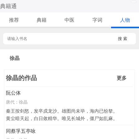
典籍通
推荐
典籍
中医
字词
人物
搜 索
徐晶
徐晶的作品
更多
阮公体
唐代：
徐晶
秦王按剑怒，发卒戍龙沙。雄图尚未毕，海内已纷拏。
黄尘暗天起，白日敛精华。唯见长城外，僵尸如乱麻。
同蔡孚五亭咏